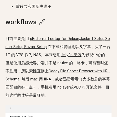
重读共和国历史讲座
workflows
🔗
目前主要是用
qBittorrent setup for Debian
,
Jackett Setup
,
So
narr Setup
,
Bazarr Setup
在下载和管理剧以及字幕，买了一台
1T 的 VPS 作为 NAS。本来想用
Jellyfin 安装
为影视中心的，
但是使用后感觉客户端并不是 native 的，略卡，可能暂时还
不胜用，所以索性直接上
Caddy File Server Browser with URL
Scheme
, 然后 mac 用
IINA
，或者
迅雷看看
（大多数剧的字幕
匹配做的好一点），手机端用
nplayer
或
VLC
打开流文件。目
前这样的体验是最爽的。