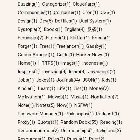
Buzzing(1)
Categorize(1)
Cloudflare(1)
Communities(1)
Computer(1)
Cron(1)
CSS(1)
Design(1)
Dev(5)
Dotfiles(1)
Dual System(1)
Dystopia(2)
Ebook(1)
English(4)
反省(1)
Feminism(2)
Fiction(10)
Flutter(1)
Focus(1)
Forget(1)
Free(1)
Freelancer(1)
Gastby(1)
Github Actions(1)
Guide(1)
Hacker News(1)
Home(1)
HTTPS(1)
Image(1)
Indonesia(1)
Inspires(1)
Investing(4)
Islam(4)
Javascript(2)
Jobs(1)
Jokes(1)
Journal(84)
JSON(1)
Kids(1)
Kindle(1)
Learn(1)
Life(1)
List(1)
Money(2)
Motivation(1)
Movies(1)
Music(1)
Nonfiction(7)
Note(1)
Notes(5)
Now(1)
NSFW(1)
Password Manager(1)
Philosophy(1)
Podcast(1)
Proxy(1)
Quotes(1)
Random Book(55)
Reading(1)
Reconmendation(2)
Relationships(1)
Religious(2)
Resources(1)
Rules(2)
Russia(1)
Rust(2)