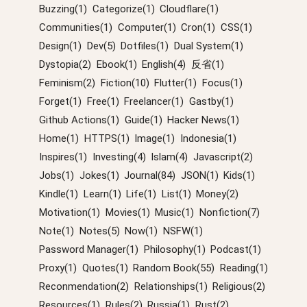
Buzzing(1)
Categorize(1)
Cloudflare(1)
Communities(1)
Computer(1)
Cron(1)
CSS(1)
Design(1)
Dev(5)
Dotfiles(1)
Dual System(1)
Dystopia(2)
Ebook(1)
English(4)
反省(1)
Feminism(2)
Fiction(10)
Flutter(1)
Focus(1)
Forget(1)
Free(1)
Freelancer(1)
Gastby(1)
Github Actions(1)
Guide(1)
Hacker News(1)
Home(1)
HTTPS(1)
Image(1)
Indonesia(1)
Inspires(1)
Investing(4)
Islam(4)
Javascript(2)
Jobs(1)
Jokes(1)
Journal(84)
JSON(1)
Kids(1)
Kindle(1)
Learn(1)
Life(1)
List(1)
Money(2)
Motivation(1)
Movies(1)
Music(1)
Nonfiction(7)
Note(1)
Notes(5)
Now(1)
NSFW(1)
Password Manager(1)
Philosophy(1)
Podcast(1)
Proxy(1)
Quotes(1)
Random Book(55)
Reading(1)
Reconmendation(2)
Relationships(1)
Religious(2)
Resources(1)
Rules(2)
Russia(1)
Rust(2)