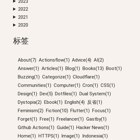
2023
2022
2021
2020
标签
About(7)
Actionsflow(1)
Advice(4)
AI(2)
Answer(1)
Articles(1)
Blog(1)
Books(13)
Boot(1)
Buzzing(1)
Categorize(1)
Cloudflare(1)
Communities(1)
Computer(1)
Cron(1)
CSS(1)
Design(1)
Dev(5)
Dotfiles(1)
Dual System(1)
Dystopia(2)
Ebook(1)
English(4)
反省(1)
Feminism(2)
Fiction(10)
Flutter(1)
Focus(1)
Forget(1)
Free(1)
Freelancer(1)
Gastby(1)
Github Actions(1)
Guide(1)
Hacker News(1)
Home(1)
HTTPS(1)
Image(1)
Indonesia(1)