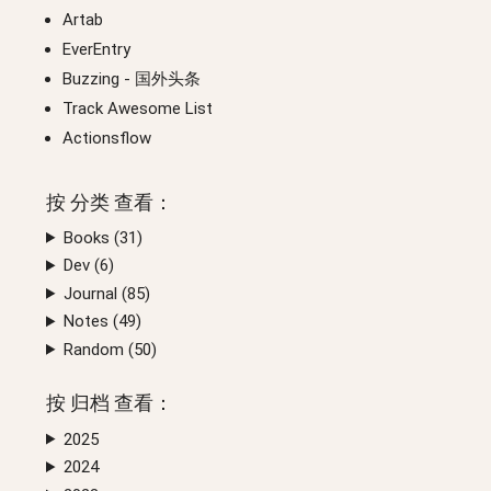
Artab
EverEntry
Buzzing
- 国外头条
Track Awesome List
Actionsflow
按
分类
查看：
Books (
31
)
Dev (
6
)
Journal (
85
)
Notes (
49
)
Random (
50
)
按
归档
查看：
2025
2024