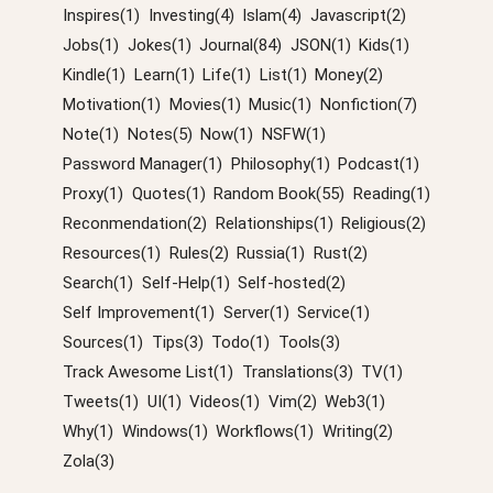
Inspires(1)
Investing(4)
Islam(4)
Javascript(2)
Jobs(1)
Jokes(1)
Journal(84)
JSON(1)
Kids(1)
Kindle(1)
Learn(1)
Life(1)
List(1)
Money(2)
Motivation(1)
Movies(1)
Music(1)
Nonfiction(7)
Note(1)
Notes(5)
Now(1)
NSFW(1)
Password Manager(1)
Philosophy(1)
Podcast(1)
Proxy(1)
Quotes(1)
Random Book(55)
Reading(1)
Reconmendation(2)
Relationships(1)
Religious(2)
Resources(1)
Rules(2)
Russia(1)
Rust(2)
Search(1)
Self-Help(1)
Self-hosted(2)
Self Improvement(1)
Server(1)
Service(1)
Sources(1)
Tips(3)
Todo(1)
Tools(3)
Track Awesome List(1)
Translations(3)
TV(1)
Tweets(1)
UI(1)
Videos(1)
Vim(2)
Web3(1)
Why(1)
Windows(1)
Workflows(1)
Writing(2)
Zola(3)