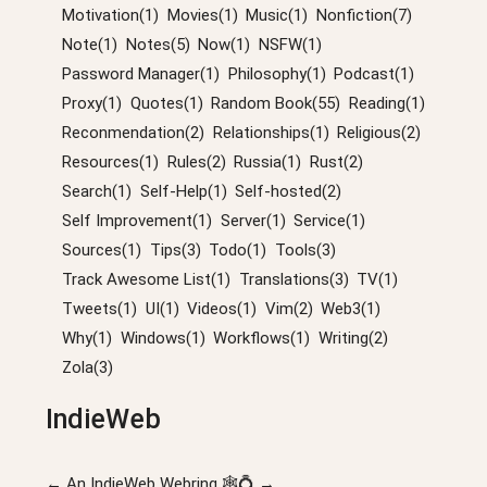
Motivation(1)
Movies(1)
Music(1)
Nonfiction(7)
Note(1)
Notes(5)
Now(1)
NSFW(1)
Password Manager(1)
Philosophy(1)
Podcast(1)
Proxy(1)
Quotes(1)
Random Book(55)
Reading(1)
Reconmendation(2)
Relationships(1)
Religious(2)
Resources(1)
Rules(2)
Russia(1)
Rust(2)
Search(1)
Self-Help(1)
Self-hosted(2)
Self Improvement(1)
Server(1)
Service(1)
Sources(1)
Tips(3)
Todo(1)
Tools(3)
Track Awesome List(1)
Translations(3)
TV(1)
Tweets(1)
UI(1)
Videos(1)
Vim(2)
Web3(1)
Why(1)
Windows(1)
Workflows(1)
Writing(2)
Zola(3)
IndieWeb
←
An
IndieWeb Webring
🕸💍
→