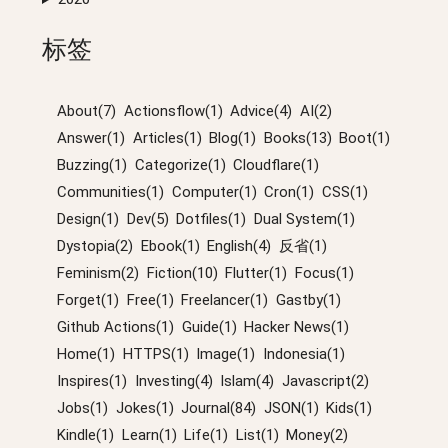
标签
About(7)
Actionsflow(1)
Advice(4)
AI(2)
Answer(1)
Articles(1)
Blog(1)
Books(13)
Boot(1)
Buzzing(1)
Categorize(1)
Cloudflare(1)
Communities(1)
Computer(1)
Cron(1)
CSS(1)
Design(1)
Dev(5)
Dotfiles(1)
Dual System(1)
Dystopia(2)
Ebook(1)
English(4)
反省(1)
Feminism(2)
Fiction(10)
Flutter(1)
Focus(1)
Forget(1)
Free(1)
Freelancer(1)
Gastby(1)
Github Actions(1)
Guide(1)
Hacker News(1)
Home(1)
HTTPS(1)
Image(1)
Indonesia(1)
Inspires(1)
Investing(4)
Islam(4)
Javascript(2)
Jobs(1)
Jokes(1)
Journal(84)
JSON(1)
Kids(1)
Kindle(1)
Learn(1)
Life(1)
List(1)
Money(2)