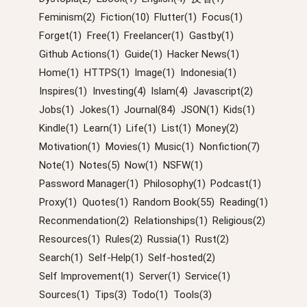
Feminism(2)
Fiction(10)
Flutter(1)
Focus(1)
Forget(1)
Free(1)
Freelancer(1)
Gastby(1)
Github Actions(1)
Guide(1)
Hacker News(1)
Home(1)
HTTPS(1)
Image(1)
Indonesia(1)
Inspires(1)
Investing(4)
Islam(4)
Javascript(2)
Jobs(1)
Jokes(1)
Journal(84)
JSON(1)
Kids(1)
Kindle(1)
Learn(1)
Life(1)
List(1)
Money(2)
Motivation(1)
Movies(1)
Music(1)
Nonfiction(7)
Note(1)
Notes(5)
Now(1)
NSFW(1)
Password Manager(1)
Philosophy(1)
Podcast(1)
Proxy(1)
Quotes(1)
Random Book(55)
Reading(1)
Reconmendation(2)
Relationships(1)
Religious(2)
Resources(1)
Rules(2)
Russia(1)
Rust(2)
Search(1)
Self-Help(1)
Self-hosted(2)
Self Improvement(1)
Server(1)
Service(1)
Sources(1)
Tips(3)
Todo(1)
Tools(3)