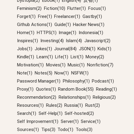
Dystopia(2)
Ebook(1)
English(4)
反省(1)
Feminism(2)
Fiction(10)
Flutter(1)
Focus(1)
Forget(1)
Free(1)
Freelancer(1)
Gastby(1)
Github Actions(1)
Guide(1)
Hacker News(1)
Home(1)
HTTPS(1)
Image(1)
Indonesia(1)
Inspires(1)
Investing(4)
Islam(4)
Javascript(2)
Jobs(1)
Jokes(1)
Journal(84)
JSON(1)
Kids(1)
Kindle(1)
Learn(1)
Life(1)
List(1)
Money(2)
Motivation(1)
Movies(1)
Music(1)
Nonfiction(7)
Note(1)
Notes(5)
Now(1)
NSFW(1)
Password Manager(1)
Philosophy(1)
Podcast(1)
Proxy(1)
Quotes(1)
Random Book(55)
Reading(1)
Reconmendation(2)
Relationships(1)
Religious(2)
Resources(1)
Rules(2)
Russia(1)
Rust(2)
Search(1)
Self-Help(1)
Self-hosted(2)
Self Improvement(1)
Server(1)
Service(1)
Sources(1)
Tips(3)
Todo(1)
Tools(3)