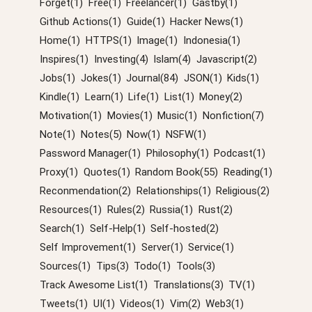
Forget(1)
Free(1)
Freelancer(1)
Gastby(1)
Github Actions(1)
Guide(1)
Hacker News(1)
Home(1)
HTTPS(1)
Image(1)
Indonesia(1)
Inspires(1)
Investing(4)
Islam(4)
Javascript(2)
Jobs(1)
Jokes(1)
Journal(84)
JSON(1)
Kids(1)
Kindle(1)
Learn(1)
Life(1)
List(1)
Money(2)
Motivation(1)
Movies(1)
Music(1)
Nonfiction(7)
Note(1)
Notes(5)
Now(1)
NSFW(1)
Password Manager(1)
Philosophy(1)
Podcast(1)
Proxy(1)
Quotes(1)
Random Book(55)
Reading(1)
Reconmendation(2)
Relationships(1)
Religious(2)
Resources(1)
Rules(2)
Russia(1)
Rust(2)
Search(1)
Self-Help(1)
Self-hosted(2)
Self Improvement(1)
Server(1)
Service(1)
Sources(1)
Tips(3)
Todo(1)
Tools(3)
Track Awesome List(1)
Translations(3)
TV(1)
Tweets(1)
UI(1)
Videos(1)
Vim(2)
Web3(1)