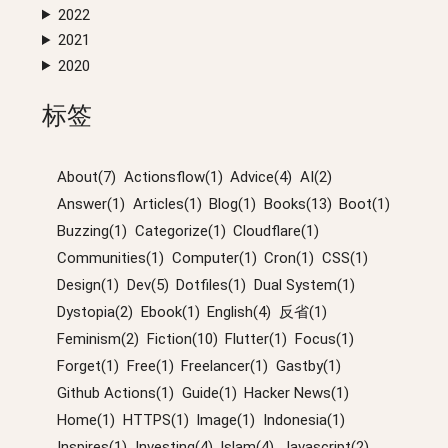
2022
2021
2020
标签
About(7)
Actionsflow(1)
Advice(4)
AI(2)
Answer(1)
Articles(1)
Blog(1)
Books(13)
Boot(1)
Buzzing(1)
Categorize(1)
Cloudflare(1)
Communities(1)
Computer(1)
Cron(1)
CSS(1)
Design(1)
Dev(5)
Dotfiles(1)
Dual System(1)
Dystopia(2)
Ebook(1)
English(4)
反省(1)
Feminism(2)
Fiction(10)
Flutter(1)
Focus(1)
Forget(1)
Free(1)
Freelancer(1)
Gastby(1)
Github Actions(1)
Guide(1)
Hacker News(1)
Home(1)
HTTPS(1)
Image(1)
Indonesia(1)
Inspires(1)
Investing(4)
Islam(4)
Javascript(2)