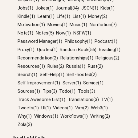
Jobs(1)
Jokes(1)
Journal(84)
JSON(1)
Kids(1)
Kindle(1)
Learn(1)
Life(1)
List(1)
Money(2)
Motivation(1)
Movies(1)
Music(1)
Nonfiction(7)
Note(1)
Notes(5)
Now(1)
NSFW(1)
Password Manager(1)
Philosophy(1)
Podcast(1)
Proxy(1)
Quotes(1)
Random Book(55)
Reading(1)
Reconmendation(2)
Relationships(1)
Religious(2)
Resources(1)
Rules(2)
Russia(1)
Rust(2)
Search(1)
Self-Help(1)
Self-hosted(2)
Self Improvement(1)
Server(1)
Service(1)
Sources(1)
Tips(3)
Todo(1)
Tools(3)
Track Awesome List(1)
Translations(3)
TV(1)
Tweets(1)
UI(1)
Videos(1)
Vim(2)
Web3(1)
Why(1)
Windows(1)
Workflows(1)
Writing(2)
Zola(3)