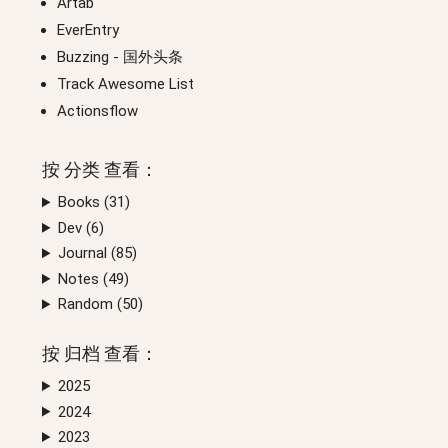
Artab
EverEntry
Buzzing
- 国外头条
Track Awesome List
Actionsflow
按
分类
查看：
Books (
31
)
Dev (
6
)
Journal (
85
)
Notes (
49
)
Random (
50
)
按
归档
查看：
2025
2024
2023