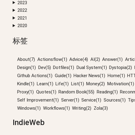
2023
2022
2021
2020
标签
About(7)
Actionsflow(1)
Advice(4)
AI(2)
Answer(1)
Artic
Design(1)
Dev(5)
Dotfiles(1)
Dual System(1)
Dystopia(2)
Github Actions(1)
Guide(1)
Hacker News(1)
Home(1)
HTT
Kindle(1)
Learn(1)
Life(1)
List(1)
Money(2)
Motivation(1)
Proxy(1)
Quotes(1)
Random Book(55)
Reading(1)
Reconm
Self Improvement(1)
Server(1)
Service(1)
Sources(1)
Tip
Windows(1)
Workflows(1)
Writing(2)
Zola(3)
IndieWeb