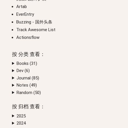
Artab
EverEntry
Buzzing
- 国外头条
Track Awesome List
Actionsflow
按
分类
查看：
Books (
31
)
Dev (
6
)
Journal (
85
)
Notes (
49
)
Random (
50
)
按
归档
查看：
2025
2024