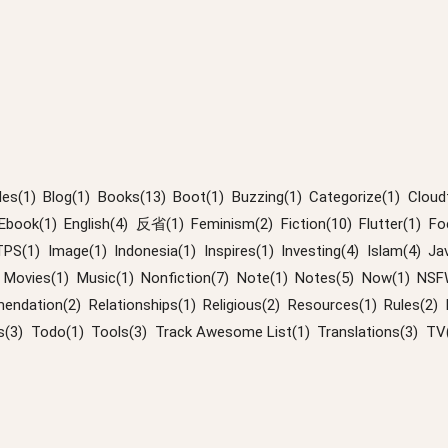
les(1)
Blog(1)
Books(13)
Boot(1)
Buzzing(1)
Categorize(1)
Cloudf
Ebook(1)
English(4)
反省(1)
Feminism(2)
Fiction(10)
Flutter(1)
Fo
PS(1)
Image(1)
Indonesia(1)
Inspires(1)
Investing(4)
Islam(4)
Ja
Movies(1)
Music(1)
Nonfiction(7)
Note(1)
Notes(5)
Now(1)
NSF
endation(2)
Relationships(1)
Religious(2)
Resources(1)
Rules(2)
s(3)
Todo(1)
Tools(3)
Track Awesome List(1)
Translations(3)
TV