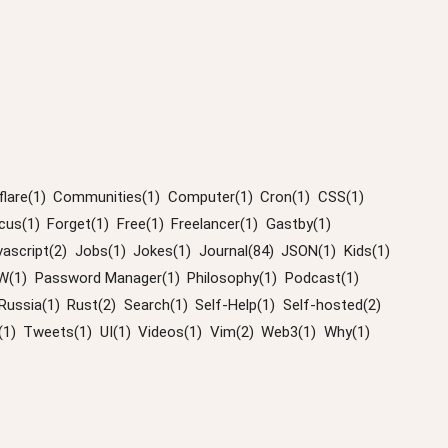
lare(1)
Communities(1)
Computer(1)
Cron(1)
CSS(1)
cus(1)
Forget(1)
Free(1)
Freelancer(1)
Gastby(1)
vascript(2)
Jobs(1)
Jokes(1)
Journal(84)
JSON(1)
Kids(1)
W(1)
Password Manager(1)
Philosophy(1)
Podcast(1)
Russia(1)
Rust(2)
Search(1)
Self-Help(1)
Self-hosted(2)
(1)
Tweets(1)
UI(1)
Videos(1)
Vim(2)
Web3(1)
Why(1)