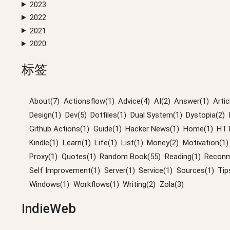
2023
2022
2021
2020
标签
About(7)
Actionsflow(1)
Advice(4)
AI(2)
Answer(1)
Artic
Design(1)
Dev(5)
Dotfiles(1)
Dual System(1)
Dystopia(2)
Github Actions(1)
Guide(1)
Hacker News(1)
Home(1)
HTT
Kindle(1)
Learn(1)
Life(1)
List(1)
Money(2)
Motivation(1)
Proxy(1)
Quotes(1)
Random Book(55)
Reading(1)
Reconm
Self Improvement(1)
Server(1)
Service(1)
Sources(1)
Tip
Windows(1)
Workflows(1)
Writing(2)
Zola(3)
IndieWeb