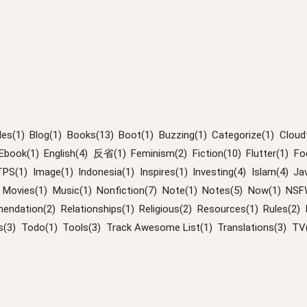
les(1)
Blog(1)
Books(13)
Boot(1)
Buzzing(1)
Categorize(1)
Cloudf
Ebook(1)
English(4)
反省(1)
Feminism(2)
Fiction(10)
Flutter(1)
Fo
PS(1)
Image(1)
Indonesia(1)
Inspires(1)
Investing(4)
Islam(4)
Ja
Movies(1)
Music(1)
Nonfiction(7)
Note(1)
Notes(5)
Now(1)
NSF
endation(2)
Relationships(1)
Religious(2)
Resources(1)
Rules(2)
s(3)
Todo(1)
Tools(3)
Track Awesome List(1)
Translations(3)
TV