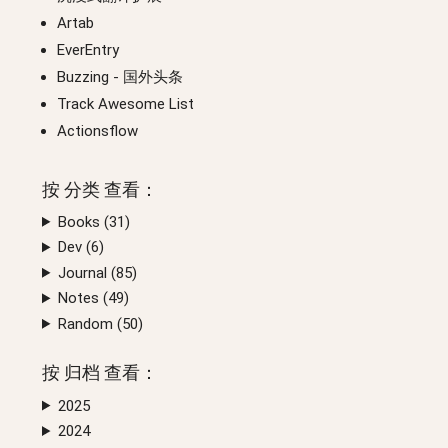
Artab
EverEntry
Buzzing
- 国外头条
Track Awesome List
Actionsflow
按
分类
查看：
Books (
31
)
Dev (
6
)
Journal (
85
)
Notes (
49
)
Random (
50
)
按
归档
查看：
2025
2024