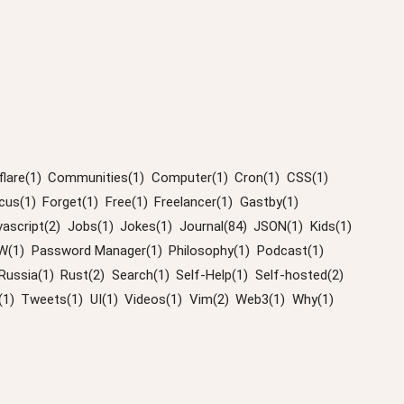
lare(1)
Communities(1)
Computer(1)
Cron(1)
CSS(1)
cus(1)
Forget(1)
Free(1)
Freelancer(1)
Gastby(1)
vascript(2)
Jobs(1)
Jokes(1)
Journal(84)
JSON(1)
Kids(1)
W(1)
Password Manager(1)
Philosophy(1)
Podcast(1)
Russia(1)
Rust(2)
Search(1)
Self-Help(1)
Self-hosted(2)
(1)
Tweets(1)
UI(1)
Videos(1)
Vim(2)
Web3(1)
Why(1)