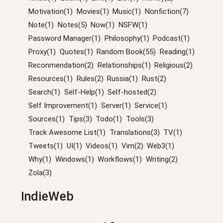
Motivation(1)
Movies(1)
Music(1)
Nonfiction(7)
Note(1)
Notes(5)
Now(1)
NSFW(1)
Password Manager(1)
Philosophy(1)
Podcast(1)
Proxy(1)
Quotes(1)
Random Book(55)
Reading(1)
Reconmendation(2)
Relationships(1)
Religious(2)
Resources(1)
Rules(2)
Russia(1)
Rust(2)
Search(1)
Self-Help(1)
Self-hosted(2)
Self Improvement(1)
Server(1)
Service(1)
Sources(1)
Tips(3)
Todo(1)
Tools(3)
Track Awesome List(1)
Translations(3)
TV(1)
Tweets(1)
UI(1)
Videos(1)
Vim(2)
Web3(1)
Why(1)
Windows(1)
Workflows(1)
Writing(2)
Zola(3)
IndieWeb