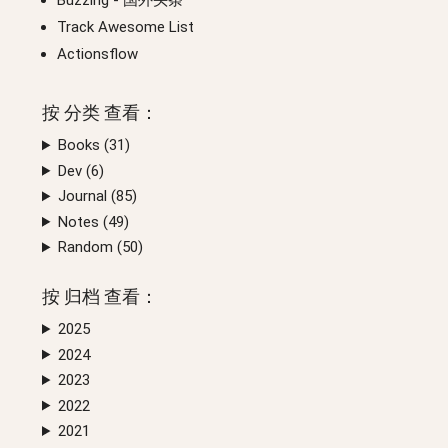
Buzzing
- 国外头条
Track Awesome List
Actionsflow
按
分类
查看：
Books (
31
)
Dev (
6
)
Journal (
85
)
Notes (
49
)
Random (
50
)
按
归档
查看：
2025
2024
2023
2022
2021