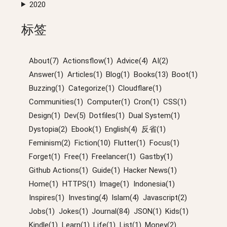
2020
标签
About(7)
Actionsflow(1)
Advice(4)
AI(2)
Answer(1)
Articles(1)
Blog(1)
Books(13)
Boot(1)
Buzzing(1)
Categorize(1)
Cloudflare(1)
Communities(1)
Computer(1)
Cron(1)
CSS(1)
Design(1)
Dev(5)
Dotfiles(1)
Dual System(1)
Dystopia(2)
Ebook(1)
English(4)
反省(1)
Feminism(2)
Fiction(10)
Flutter(1)
Focus(1)
Forget(1)
Free(1)
Freelancer(1)
Gastby(1)
Github Actions(1)
Guide(1)
Hacker News(1)
Home(1)
HTTPS(1)
Image(1)
Indonesia(1)
Inspires(1)
Investing(4)
Islam(4)
Javascript(2)
Jobs(1)
Jokes(1)
Journal(84)
JSON(1)
Kids(1)
Kindle(1)
Learn(1)
Life(1)
List(1)
Money(2)