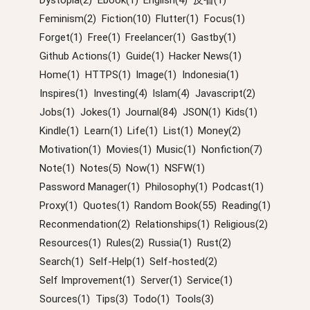
Dystopia(2)
Ebook(1)
English(4)
反省(1)
Feminism(2)
Fiction(10)
Flutter(1)
Focus(1)
Forget(1)
Free(1)
Freelancer(1)
Gastby(1)
Github Actions(1)
Guide(1)
Hacker News(1)
Home(1)
HTTPS(1)
Image(1)
Indonesia(1)
Inspires(1)
Investing(4)
Islam(4)
Javascript(2)
Jobs(1)
Jokes(1)
Journal(84)
JSON(1)
Kids(1)
Kindle(1)
Learn(1)
Life(1)
List(1)
Money(2)
Motivation(1)
Movies(1)
Music(1)
Nonfiction(7)
Note(1)
Notes(5)
Now(1)
NSFW(1)
Password Manager(1)
Philosophy(1)
Podcast(1)
Proxy(1)
Quotes(1)
Random Book(55)
Reading(1)
Reconmendation(2)
Relationships(1)
Religious(2)
Resources(1)
Rules(2)
Russia(1)
Rust(2)
Search(1)
Self-Help(1)
Self-hosted(2)
Self Improvement(1)
Server(1)
Service(1)
Sources(1)
Tips(3)
Todo(1)
Tools(3)