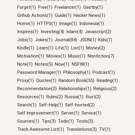
Forget(1)
Free(1)
Freelancer(1)
Gastby(1)
Github Actions(1)
Guide(1)
Hacker News(1)
Home(1)
HTTPS(1)
Image(1)
Indonesia(1)
Inspires(1)
Investing(4)
Islam(4)
Javascript(2)
Jobs(1)
Jokes(1)
Journal(84)
JSON(1)
Kids(1)
Kindle(1)
Learn(1)
Life(1)
List(1)
Money(2)
Motivation(1)
Movies(1)
Music(1)
Nonfiction(7)
Note(1)
Notes(5)
Now(1)
NSFW(1)
Password Manager(1)
Philosophy(1)
Podcast(1)
Proxy(1)
Quotes(1)
Random Book(55)
Reading(1)
Reconmendation(2)
Relationships(1)
Religious(2)
Resources(1)
Rules(2)
Russia(1)
Rust(2)
Search(1)
Self-Help(1)
Self-hosted(2)
Self Improvement(1)
Server(1)
Service(1)
Sources(1)
Tips(3)
Todo(1)
Tools(3)
Track Awesome List(1)
Translations(3)
TV(1)