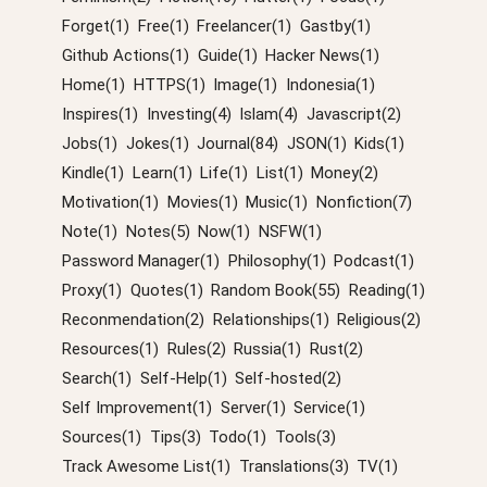
Forget(1)
Free(1)
Freelancer(1)
Gastby(1)
Github Actions(1)
Guide(1)
Hacker News(1)
Home(1)
HTTPS(1)
Image(1)
Indonesia(1)
Inspires(1)
Investing(4)
Islam(4)
Javascript(2)
Jobs(1)
Jokes(1)
Journal(84)
JSON(1)
Kids(1)
Kindle(1)
Learn(1)
Life(1)
List(1)
Money(2)
Motivation(1)
Movies(1)
Music(1)
Nonfiction(7)
Note(1)
Notes(5)
Now(1)
NSFW(1)
Password Manager(1)
Philosophy(1)
Podcast(1)
Proxy(1)
Quotes(1)
Random Book(55)
Reading(1)
Reconmendation(2)
Relationships(1)
Religious(2)
Resources(1)
Rules(2)
Russia(1)
Rust(2)
Search(1)
Self-Help(1)
Self-hosted(2)
Self Improvement(1)
Server(1)
Service(1)
Sources(1)
Tips(3)
Todo(1)
Tools(3)
Track Awesome List(1)
Translations(3)
TV(1)