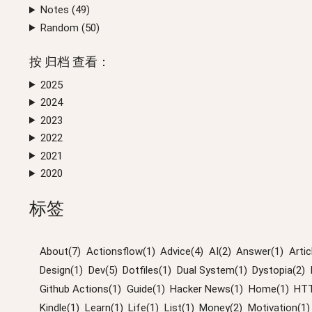
Notes (
49
)
Random (
50
)
按
归档
查看：
2025
2024
2023
2022
2021
2020
标签
About(7)
Actionsflow(1)
Advice(4)
AI(2)
Answer(1)
Artic
Design(1)
Dev(5)
Dotfiles(1)
Dual System(1)
Dystopia(2)
Github Actions(1)
Guide(1)
Hacker News(1)
Home(1)
HTT
Kindle(1)
Learn(1)
Life(1)
List(1)
Money(2)
Motivation(1)