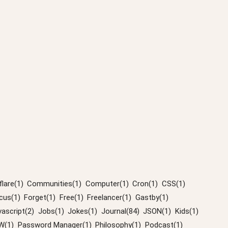
lare(1)
Communities(1)
Computer(1)
Cron(1)
CSS(1)
cus(1)
Forget(1)
Free(1)
Freelancer(1)
Gastby(1)
vascript(2)
Jobs(1)
Jokes(1)
Journal(84)
JSON(1)
Kids(1)
W(1)
Password Manager(1)
Philosophy(1)
Podcast(1)