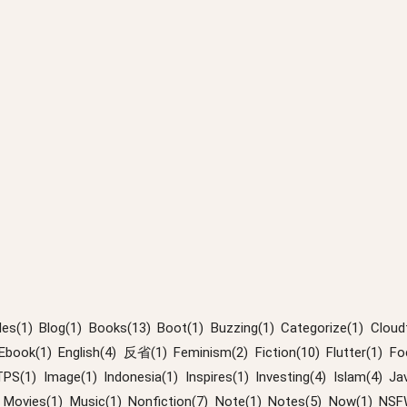
les(1)
Blog(1)
Books(13)
Boot(1)
Buzzing(1)
Categorize(1)
Cloudf
Ebook(1)
English(4)
反省(1)
Feminism(2)
Fiction(10)
Flutter(1)
Fo
PS(1)
Image(1)
Indonesia(1)
Inspires(1)
Investing(4)
Islam(4)
Ja
Movies(1)
Music(1)
Nonfiction(7)
Note(1)
Notes(5)
Now(1)
NSF