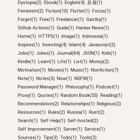
Dystopia(2)
Ebook(1)
English(4)
反省(1)
Feminism(2)
Fiction(10)
Flutter(1)
Focus(1)
Forget(1)
Free(1)
Freelancer(1)
Gastby(1)
Github Actions(1)
Guide(1)
Hacker News(1)
Home(1)
HTTPS(1)
Image(1)
Indonesia(1)
Inspires(1)
Investing(4)
Islam(4)
Javascript(2)
Jobs(1)
Jokes(1)
Journal(84)
JSON(1)
Kids(1)
Kindle(1)
Learn(1)
Life(1)
List(1)
Money(2)
Motivation(1)
Movies(1)
Music(1)
Nonfiction(7)
Note(1)
Notes(5)
Now(1)
NSFW(1)
Password Manager(1)
Philosophy(1)
Podcast(1)
Proxy(1)
Quotes(1)
Random Book(55)
Reading(1)
Reconmendation(2)
Relationships(1)
Religious(2)
Resources(1)
Rules(2)
Russia(1)
Rust(2)
Search(1)
Self-Help(1)
Self-hosted(2)
Self Improvement(1)
Server(1)
Service(1)
Sources(1)
Tips(3)
Todo(1)
Tools(3)