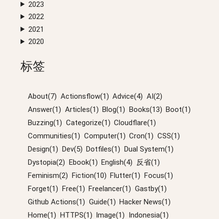
2023
2022
2021
2020
标签
About(7)
Actionsflow(1)
Advice(4)
AI(2)
Answer(1)
Articles(1)
Blog(1)
Books(13)
Boot(1)
Buzzing(1)
Categorize(1)
Cloudflare(1)
Communities(1)
Computer(1)
Cron(1)
CSS(1)
Design(1)
Dev(5)
Dotfiles(1)
Dual System(1)
Dystopia(2)
Ebook(1)
English(4)
反省(1)
Feminism(2)
Fiction(10)
Flutter(1)
Focus(1)
Forget(1)
Free(1)
Freelancer(1)
Gastby(1)
Github Actions(1)
Guide(1)
Hacker News(1)
Home(1)
HTTPS(1)
Image(1)
Indonesia(1)