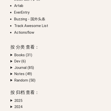
Artab
EverEntry
Buzzing
- 国外头条
Track Awesome List
Actionsflow
按
分类
查看：
Books (
31
)
Dev (
6
)
Journal (
85
)
Notes (
49
)
Random (
50
)
按
归档
查看：
2025
2024