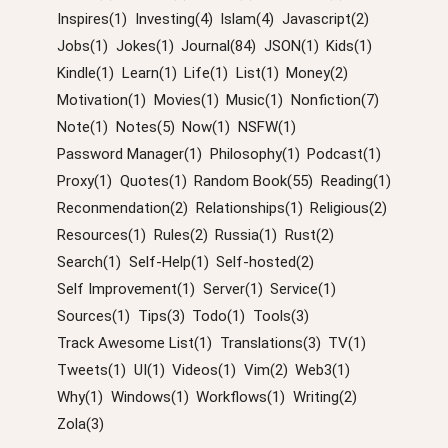
Inspires(1)
Investing(4)
Islam(4)
Javascript(2)
Jobs(1)
Jokes(1)
Journal(84)
JSON(1)
Kids(1)
Kindle(1)
Learn(1)
Life(1)
List(1)
Money(2)
Motivation(1)
Movies(1)
Music(1)
Nonfiction(7)
Note(1)
Notes(5)
Now(1)
NSFW(1)
Password Manager(1)
Philosophy(1)
Podcast(1)
Proxy(1)
Quotes(1)
Random Book(55)
Reading(1)
Reconmendation(2)
Relationships(1)
Religious(2)
Resources(1)
Rules(2)
Russia(1)
Rust(2)
Search(1)
Self-Help(1)
Self-hosted(2)
Self Improvement(1)
Server(1)
Service(1)
Sources(1)
Tips(3)
Todo(1)
Tools(3)
Track Awesome List(1)
Translations(3)
TV(1)
Tweets(1)
UI(1)
Videos(1)
Vim(2)
Web3(1)
Why(1)
Windows(1)
Workflows(1)
Writing(2)
Zola(3)