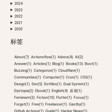
2024
2023
2022
2021
2020
标签
About(7)
Actionsflow(1)
Advice(4)
AI(2)
Answer(1)
Articles(1)
Blog(1)
Books(13)
Boot(1)
Buzzing(1)
Categorize(1)
Cloudflare(1)
Communities(1)
Computer(1)
Cron(1)
CSS(1)
Design(1)
Dev(5)
Dotfiles(1)
Dual System(1)
Dystopia(2)
Ebook(1)
English(4)
反省(1)
Feminism(2)
Fiction(10)
Flutter(1)
Focus(1)
Forget(1)
Free(1)
Freelancer(1)
Gastby(1)
Github Actions(1)
Guide(1)
Hacker News(1)