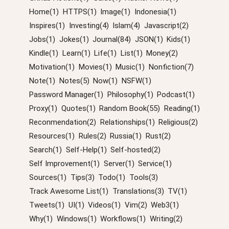
Home(1)
HTTPS(1)
Image(1)
Indonesia(1)
Inspires(1)
Investing(4)
Islam(4)
Javascript(2)
Jobs(1)
Jokes(1)
Journal(84)
JSON(1)
Kids(1)
Kindle(1)
Learn(1)
Life(1)
List(1)
Money(2)
Motivation(1)
Movies(1)
Music(1)
Nonfiction(7)
Note(1)
Notes(5)
Now(1)
NSFW(1)
Password Manager(1)
Philosophy(1)
Podcast(1)
Proxy(1)
Quotes(1)
Random Book(55)
Reading(1)
Reconmendation(2)
Relationships(1)
Religious(2)
Resources(1)
Rules(2)
Russia(1)
Rust(2)
Search(1)
Self-Help(1)
Self-hosted(2)
Self Improvement(1)
Server(1)
Service(1)
Sources(1)
Tips(3)
Todo(1)
Tools(3)
Track Awesome List(1)
Translations(3)
TV(1)
Tweets(1)
UI(1)
Videos(1)
Vim(2)
Web3(1)
Why(1)
Windows(1)
Workflows(1)
Writing(2)