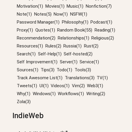
Motivation(1)
Movies(1)
Music(1)
Nonfiction(7)
Note(1)
Notes(5)
Now(1)
NSFW(1)
Password Manager(1)
Philosophy(1)
Podcast(1)
Proxy(1)
Quotes(1)
Random Book(55)
Reading(1)
Reconmendation(2)
Relationships(1)
Religious(2)
Resources(1)
Rules(2)
Russia(1)
Rust(2)
Search(1)
Self-Help(1)
Self-hosted(2)
Self Improvement(1)
Server(1)
Service(1)
Sources(1)
Tips(3)
Todo(1)
Tools(3)
Track Awesome List(1)
Translations(3)
TV(1)
Tweets(1)
UI(1)
Videos(1)
Vim(2)
Web3(1)
Why(1)
Windows(1)
Workflows(1)
Writing(2)
Zola(3)
IndieWeb