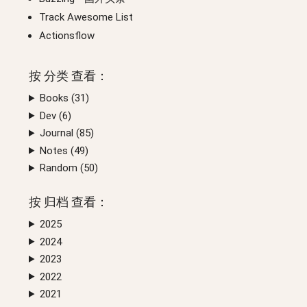
Track Awesome List
Actionsflow
按
分类
查看：
Books (
31
)
Dev (
6
)
Journal (
85
)
Notes (
49
)
Random (
50
)
按
归档
查看：
2025
2024
2023
2022
2021