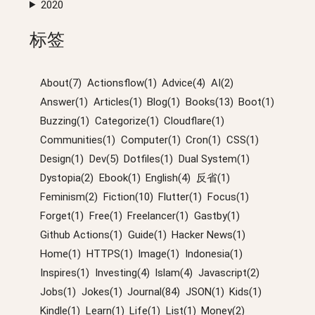
2020
标签
About(7)
Actionsflow(1)
Advice(4)
AI(2)
Answer(1)
Articles(1)
Blog(1)
Books(13)
Boot(1)
Buzzing(1)
Categorize(1)
Cloudflare(1)
Communities(1)
Computer(1)
Cron(1)
CSS(1)
Design(1)
Dev(5)
Dotfiles(1)
Dual System(1)
Dystopia(2)
Ebook(1)
English(4)
反省(1)
Feminism(2)
Fiction(10)
Flutter(1)
Focus(1)
Forget(1)
Free(1)
Freelancer(1)
Gastby(1)
Github Actions(1)
Guide(1)
Hacker News(1)
Home(1)
HTTPS(1)
Image(1)
Indonesia(1)
Inspires(1)
Investing(4)
Islam(4)
Javascript(2)
Jobs(1)
Jokes(1)
Journal(84)
JSON(1)
Kids(1)
Kindle(1)
Learn(1)
Life(1)
List(1)
Money(2)