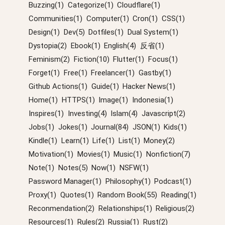
Buzzing(1)
Categorize(1)
Cloudflare(1)
Communities(1)
Computer(1)
Cron(1)
CSS(1)
Design(1)
Dev(5)
Dotfiles(1)
Dual System(1)
Dystopia(2)
Ebook(1)
English(4)
反省(1)
Feminism(2)
Fiction(10)
Flutter(1)
Focus(1)
Forget(1)
Free(1)
Freelancer(1)
Gastby(1)
Github Actions(1)
Guide(1)
Hacker News(1)
Home(1)
HTTPS(1)
Image(1)
Indonesia(1)
Inspires(1)
Investing(4)
Islam(4)
Javascript(2)
Jobs(1)
Jokes(1)
Journal(84)
JSON(1)
Kids(1)
Kindle(1)
Learn(1)
Life(1)
List(1)
Money(2)
Motivation(1)
Movies(1)
Music(1)
Nonfiction(7)
Note(1)
Notes(5)
Now(1)
NSFW(1)
Password Manager(1)
Philosophy(1)
Podcast(1)
Proxy(1)
Quotes(1)
Random Book(55)
Reading(1)
Reconmendation(2)
Relationships(1)
Religious(2)
Resources(1)
Rules(2)
Russia(1)
Rust(2)