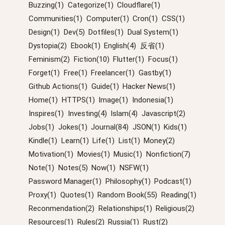
Buzzing(1)
Categorize(1)
Cloudflare(1)
Communities(1)
Computer(1)
Cron(1)
CSS(1)
Design(1)
Dev(5)
Dotfiles(1)
Dual System(1)
Dystopia(2)
Ebook(1)
English(4)
反省(1)
Feminism(2)
Fiction(10)
Flutter(1)
Focus(1)
Forget(1)
Free(1)
Freelancer(1)
Gastby(1)
Github Actions(1)
Guide(1)
Hacker News(1)
Home(1)
HTTPS(1)
Image(1)
Indonesia(1)
Inspires(1)
Investing(4)
Islam(4)
Javascript(2)
Jobs(1)
Jokes(1)
Journal(84)
JSON(1)
Kids(1)
Kindle(1)
Learn(1)
Life(1)
List(1)
Money(2)
Motivation(1)
Movies(1)
Music(1)
Nonfiction(7)
Note(1)
Notes(5)
Now(1)
NSFW(1)
Password Manager(1)
Philosophy(1)
Podcast(1)
Proxy(1)
Quotes(1)
Random Book(55)
Reading(1)
Reconmendation(2)
Relationships(1)
Religious(2)
Resources(1)
Rules(2)
Russia(1)
Rust(2)