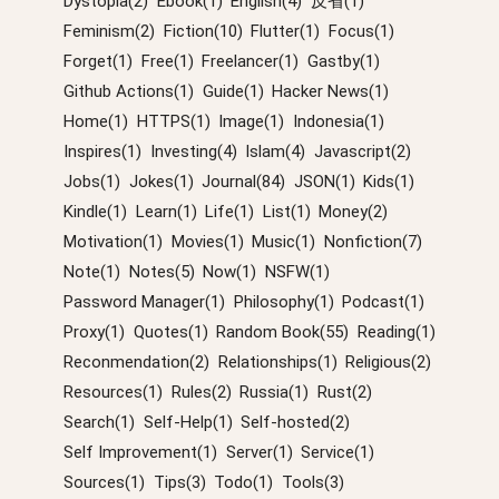
Dystopia(2)
Ebook(1)
English(4)
反省(1)
Feminism(2)
Fiction(10)
Flutter(1)
Focus(1)
Forget(1)
Free(1)
Freelancer(1)
Gastby(1)
Github Actions(1)
Guide(1)
Hacker News(1)
Home(1)
HTTPS(1)
Image(1)
Indonesia(1)
Inspires(1)
Investing(4)
Islam(4)
Javascript(2)
Jobs(1)
Jokes(1)
Journal(84)
JSON(1)
Kids(1)
Kindle(1)
Learn(1)
Life(1)
List(1)
Money(2)
Motivation(1)
Movies(1)
Music(1)
Nonfiction(7)
Note(1)
Notes(5)
Now(1)
NSFW(1)
Password Manager(1)
Philosophy(1)
Podcast(1)
Proxy(1)
Quotes(1)
Random Book(55)
Reading(1)
Reconmendation(2)
Relationships(1)
Religious(2)
Resources(1)
Rules(2)
Russia(1)
Rust(2)
Search(1)
Self-Help(1)
Self-hosted(2)
Self Improvement(1)
Server(1)
Service(1)
Sources(1)
Tips(3)
Todo(1)
Tools(3)