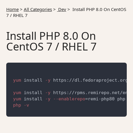
Home
>
All Categories
>
Dev
>
Install PHP 8.0 On CentOS
7 / RHEL 7
Install PHP 8.0 On
CentOS 7 / RHEL 7
yum
 install
 -y
yum
 install
 -y
yum
 install
 -y --enablerepo