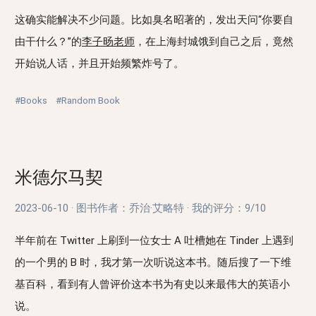
这确实能解决不少问题。比如臭名昭著的，发出天问“你要自
由干什么？”的
李子旸老师
，在上海封城饿到自己之后，竟然
开始说人话，并且开始频繁炸号了。
#Books
#Random Book
米德尔马契
2023-06-10
·
图书作者：乔治·艾略特
·
我的评分：
9/10
半年前在 Twitter 上刷到一位女士 A 吐槽她在 Tinder 上遇到
的一个男的 B 时，我才第一次听说这本书。随后搜了一下维
基百科，看到有人曾评价这本书为有史以来最伟大的英语小
说。