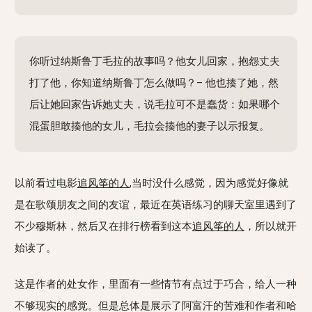
你听过纳斯鲁丁毛拉的故事吗？他女儿回家，抱怨丈夫
打了他，你知道纳斯鲁丁怎么做吗？– 他也揍了她，然
后让她回家告诉她丈夫，说毛拉可不是蠢货：如果哪个
混蛋胆敢揍他的女儿，毛拉会揍他的妻子以示报复。
以前看过电影
追风筝的人
,当时没什么感觉，因为感觉好像就
是在歌颂朋友之间的友谊，最近在英语练习的聊天室里遇到了
不少穆斯林，然后又在排行榜看到这本
追风筝的人
，所以就开
始读了。
这是作者的处女作，里面有一些情节有点过于巧合，给人一种
不够现实的感觉。但是总体是展示了阿富汗的苦难和作者和哈