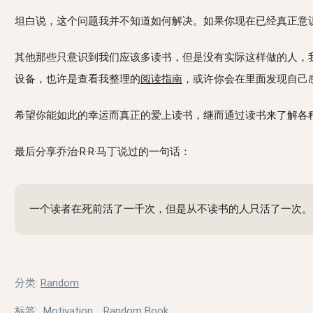
坦白说，这个问题我并不知道如何解决。如果你现在已经真正意
其他那些只意识到我们应该多读书，但是没有实际这样做的人，
设备，也许是查看我整理的
阅读指南
，或许你会在里面发现自己
希望你能如此的幸运而真正的爱上读书，继而通过读书来了解各
最后分享乔治·R·R·马丁说过的一句话：
一个读者在死前活了一千次，但是从不读书的人只活了一次。
分类
:
Random
标签
:
Motivation
,
Random Book