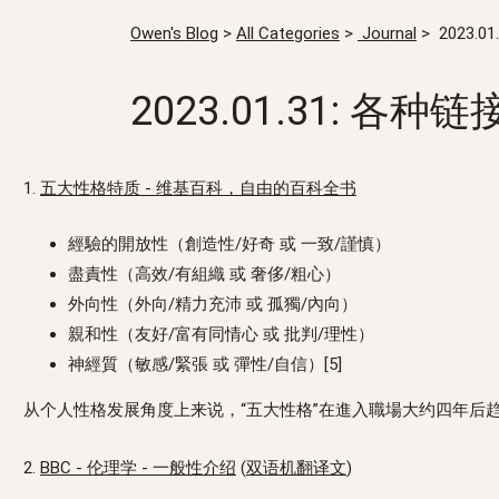
Owen's Blog
>
All Categories
>
Journal
>
2023.0
2023.01.31: 各种链
1.
五大性格特质 - 维基百科，自由的百科全书
經驗的開放性（創造性/好奇 或 一致/謹慎）
盡責性（高效/有組織 或 奢侈/粗心）
外向性（外向/精力充沛 或 孤獨/內向）
親和性（友好/富有同情心 或 批判/理性）
神經質（敏感/緊張 或 彈性/自信）[5]
从个人性格发展角度上来说，“五大性格”在進入職場大约四年
2.
BBC - 伦理学 - 一般性介绍
(
双语机翻译文
)