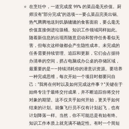
在烹饪中，一道完成度 99% 的菜品毫无价值。厨
师没有“部分完成“的选项——要么菜品完美出锅、
热气腾腾地送到饥肠辘辘的食客面前，要么毫无
价值直接倒进垃圾桶。知识工作领域同样如此。
随着新信息的出现而随意启动和暂停任务看似无
害，但每次这样做都会产生隐性成本。未完成的
任务需要持续管理、追踪和更新，它们会占据待
办清单的空间，挤占电脑或办公桌的存储区域，
最重要的是——持续消耗你的潜意识资源。要培养
一种完成思维，每次开始一个项目时都要问自
己：“我将在何时以及如何完成这件事？”关键在于
始终专注于最终交付成果，并不断追踪你将交付
对象的期望。这不仅关乎如何开始，更关乎如何
结束的计划。就像飞行员不仅有计划起飞，也有
计划降落一样。当然，你不可能总是有始有终。
知识工作本质上就充满不确定性。有时一个简短