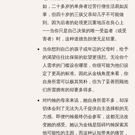
如，二十多岁的单身者过苦行僧生活易如反
掌，但四十岁的三孩父亲却几乎不可能做
到。因为后者的处境更沉重地压在良心上
——当你只是自己决策的唯一受益者（或受
害者）时，这种道德负担便无足轻重。
当你想到自己的孩子或年迈的父母时，给予
的渴望往往比保留的欲望更强烈。无论你个
人需求的门槛设在哪里，你很可能为他们设
定了更高的标准。因此从金钱角度来看，你
自身所需可以极其简朴，但为了妥善照顾他
们所需拥有的却要多得多。
对约翰的母亲来说，她自身所需不多，却深
切体会到了无法为儿子提供自主选择权的无
力感。即便约翰最终仍会参军，这都无法改
变她的感受。她认为金钱是阻碍约翰探索其
他可能性的主因，而这种认知带来的痛苦，