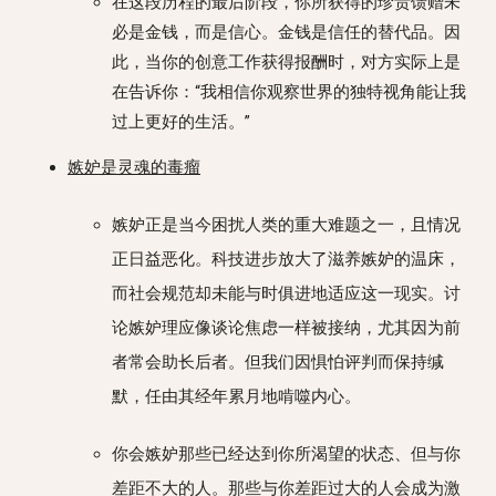
在这段历程的最后阶段，你所获得的珍贵馈赠未
必是金钱，而是信心。金钱是信任的替代品。因
此，当你的创意工作获得报酬时，对方实际上是
在告诉你：“我相信你观察世界的独特视角能让我
过上更好的生活。”
嫉妒是灵魂的毒瘤
嫉妒正是当今困扰人类的重大难题之一，且情况
正日益恶化。科技进步放大了滋养嫉妒的温床，
而社会规范却未能与时俱进地适应这一现实。讨
论嫉妒理应像谈论焦虑一样被接纳，尤其因为前
者常会助长后者。但我们因惧怕评判而保持缄
默，任由其经年累月地啃噬内心。
你会嫉妒那些已经达到你所渴望的状态、但与你
差距不大的人。那些与你差距过大的人会成为激