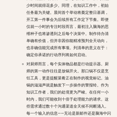
少时间就得花多少。同理，在知识工作中，初始
任务最为关键。晨间首个举动将奠定整日基调，
开工第一件事会为后续所有工作定下节奏。即便
仅就一小时的专注时段而言，最初注入脑海的思
维种子也将渗透到之后每个决策中。制作待办清
单确有价值，但并非因你能精准预判全天动向，
也非确信能完成所有事项。列清单的意义在于：
确定你承诺的行动序列将如何启动。
对厨师而言，每个实体物品都是行动提示器。厨
师的第一动作往往是放锅开火。那口锅不仅是烹
饪工具，更是提醒菜肴正在制作的视觉标记。油
锅的滋滋声就是触发下一步操作的警报铃。作为
知识工作者，我们的处境更为严峻。在任何一小
时内，我们可能收到十倍于处理能力的请求。这
些需求通过数十个沟通渠道全天候不间断涌入。
每一个输入的信息——无论是新邮件还是脑海中闪