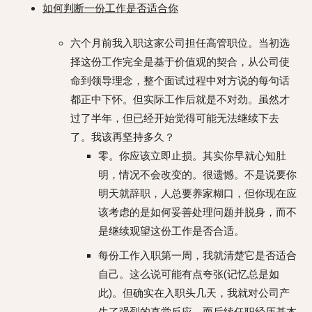
如何判断一份工作是否适合你
六个月前我入职这家公司担任高管职位。当初选
择这份工作完全是基于价值观的契合，从公司使
命到领导理念，整个面试过程中对方说的每句话
都正中下怀。但实际工作后就是不对劲。虽然才
过了半年，但已经开始觉得可能无法继续下去
了。我该再坚持多久？
零。你应该立即止损。其实你早就心知肚
明，情况不会改变的。很遗憾。不是说要你
明天就辞职，人总要养家糊口，但你现在应
该考虑的是如何妥善处理问题并脱身，而不
是继续观望这份工作是否合适。
每份工作入职第一周，我就清楚它是否适合
自己。这么说可能有点夸张(记忆总是如
此)。但确实在入职头几天，我就对公司产
生了强烈的直觉反应，而后续任职经历基本