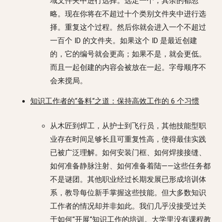
域文件夹中进行选择。选定一个，其余的都忽
略。现在你将在不超过十个类别文件夹中进行选
择。重复这个过程。然后你就会进入一个不超过
一百个 ID 的文件夹。如果这个 ID 是最近创建
的，它的编号就会更高；如果不是，就会更低。
而且一起创建的内容会被放在一起。字母顺序不
会来搅局。
知识工作者的“备料“之道：保持高效工作的 6 个习惯
从木匠到焊工，从护士到飞行员，其他技能型职
业存在时间足够长且可重复性高，使得最佳实践
已被广泛理解。如何安装门框、如何焊接接缝、
如何准备静脉注射、如何准备着陆——这些任务都
不是谜团。其他职业经过长期发展已形成培训体
系，教导每位新手掌握这些技能。但大多数知识
工作者的情况却并非如此。我们几乎没接受过关
于如何“开展“知识工作的培训。大学里没有课程教