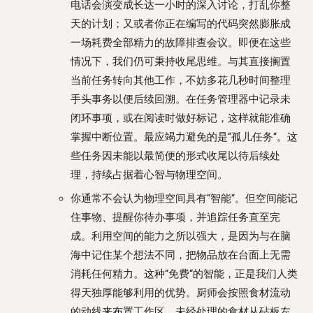
电话会演变成长达一小时的深入讨论，打乱你整
天的计划；又或者你正在编写的代码突然膨胀成
一场耗费全部精力的故障排查会议。即便在这些
情况下，我们仍可秉持收尾思维。与其直接搁置
当前任务转向其他工作，不妨多花几秒时间整理
手头事务以便后续回溯。在任务管理器中记录未
闭环事项，或在阅读时做好标记，这样就能准确
掌握中断位置。最应竭力避免的是“孤儿任务“。这
些任务因未能以最简便的形式收尾以待后续处
理，持续占据着心智与物理空间。
你通常不会认为物理空间具有“智能“。但空间能记
住事物、提醒你待办事项，并追踪任务直至完
成。利用空间的能力之所以强大，是因为与在脑
海中记住某个想法不同，把物品放在台面上无需
消耗任何精力。这种“免费“的智能，正是我们人类
得天独厚能够利用的优势。厨师会按照食材流动
的动线来布置工作区。未经处理的食材从砧板左