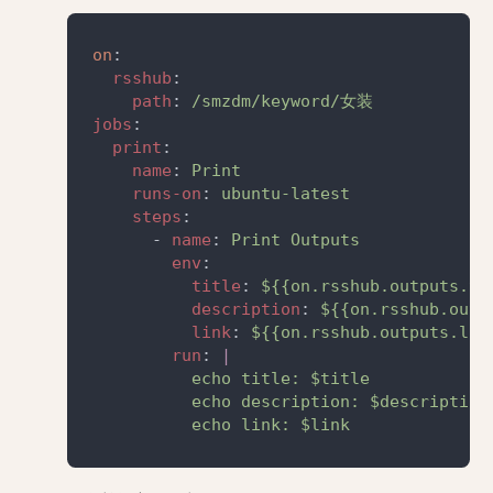
on
rsshub
path
: 
jobs
print
name
: 
runs-on
: 
steps
      - 
name
: 
env
title
: 
description
: 
link
: 
run
: 