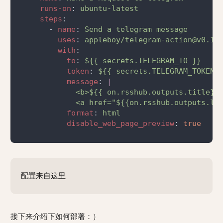
runs-on
: 
steps
      - 
name
: 
uses
: 
with
to
: 
token
: 
message
: 
format
: 
disable_web_page_preview
: 
配置来自
这里
接下来介绍下如何部署：）