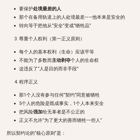
要保护
处境最差的人
那个在备用轨道上的人处境最差——他本来是安全的
转向等于把他从“安全“变成“牺牲品“
尊重个人权利（第一正义原则）
每个人的基本权利（生命）应该平等
不能为了多数而
主动剥夺
个人的生命权
这违反了“人是目的而非手段“
程序正义
那1个人没有参与任何“契约“同意被牺牲
5个人的危险是既成事实，1个人本来安全
把风险
强加
给无辜者是不公正的
正义不允许“为了更大的善而牺牲一些人“
所以契约论的“核心原则”是：