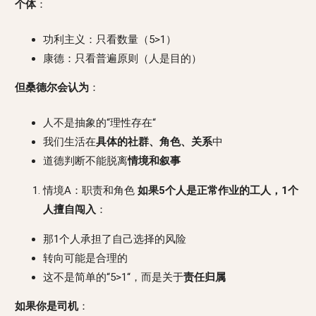
个体
：
功利主义：只看数量（5>1）
康德：只看普遍原则（人是目的）
但桑德尔会认为
：
人不是抽象的“理性存在“
我们生活在
具体的社群、角色、关系
中
道德判断不能脱离
情境和叙事
情境A：职责和角色
如果5个人是正常作业的工人，1个
人擅自闯入
：
那1个人承担了自己选择的风险
转向可能是合理的
这不是简单的“5>1“，而是关于
责任归属
如果你是司机
：