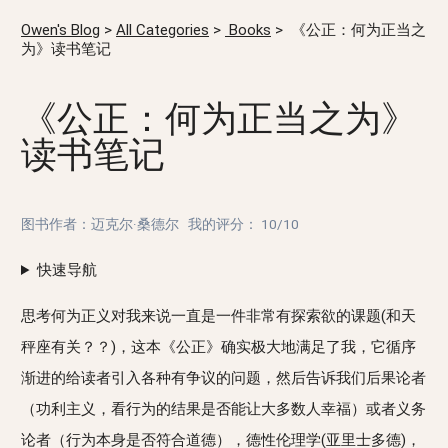
Owen's Blog
>
All Categories
>
Books
>
《公正：何为正当之
为》读书笔记
《公正：何为正当之为》
读书笔记
图书作者：迈克尔·桑德尔
我的评分：
10/10
快速导航
思考何为正义对我来说一直是一件非常有探索欲的课题(和天
秤座有关？？)，这本《公正》确实极大地满足了我，它循序
渐进的给读者引入各种有争议的问题，然后告诉我们后果论者
（功利主义，看行为的结果是否能让大多数人幸福）或者义务
论者（行为本身是否符合道德），德性伦理学(亚里士多德)，