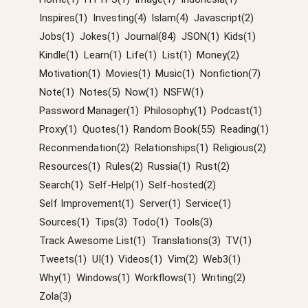
Inspires(1)
Investing(4)
Islam(4)
Javascript(2)
Jobs(1)
Jokes(1)
Journal(84)
JSON(1)
Kids(1)
Kindle(1)
Learn(1)
Life(1)
List(1)
Money(2)
Motivation(1)
Movies(1)
Music(1)
Nonfiction(7)
Note(1)
Notes(5)
Now(1)
NSFW(1)
Password Manager(1)
Philosophy(1)
Podcast(1)
Proxy(1)
Quotes(1)
Random Book(55)
Reading(1)
Reconmendation(2)
Relationships(1)
Religious(2)
Resources(1)
Rules(2)
Russia(1)
Rust(2)
Search(1)
Self-Help(1)
Self-hosted(2)
Self Improvement(1)
Server(1)
Service(1)
Sources(1)
Tips(3)
Todo(1)
Tools(3)
Track Awesome List(1)
Translations(3)
TV(1)
Tweets(1)
UI(1)
Videos(1)
Vim(2)
Web3(1)
Why(1)
Windows(1)
Workflows(1)
Writing(2)
Zola(3)