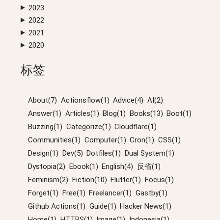
2023
2022
2021
2020
标签
About(7)
Actionsflow(1)
Advice(4)
AI(2)
Answer(1)
Articles(1)
Blog(1)
Books(13)
Boot(1)
Buzzing(1)
Categorize(1)
Cloudflare(1)
Communities(1)
Computer(1)
Cron(1)
CSS(1)
Design(1)
Dev(5)
Dotfiles(1)
Dual System(1)
Dystopia(2)
Ebook(1)
English(4)
反省(1)
Feminism(2)
Fiction(10)
Flutter(1)
Focus(1)
Forget(1)
Free(1)
Freelancer(1)
Gastby(1)
Github Actions(1)
Guide(1)
Hacker News(1)
Home(1)
HTTPS(1)
Image(1)
Indonesia(1)