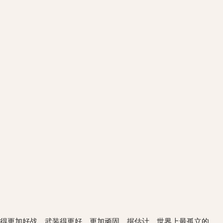
得更加好战，武装得更好，更加顽固。据估计，世界上最孤立的