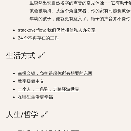
里突然出现自己名字的声音的常见体验——它有助于
就会被劫持。从这个角度来看，你的家有时感觉就像一
年幼的孩子，他就更有意义了。锤子的声音并不像你
stackoverflow, 我们仍然相信私人办公室
24 个不再存在的工作
生活方式
🔗
掌握金钱，负担得起你所有想要的东西
数字极简主义
一个人，一条狗，走路环游世界
在哪里生活更幸福
人生/哲学
🔗